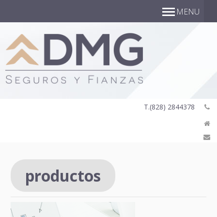
MENU
T.
(828) 2844378
productos